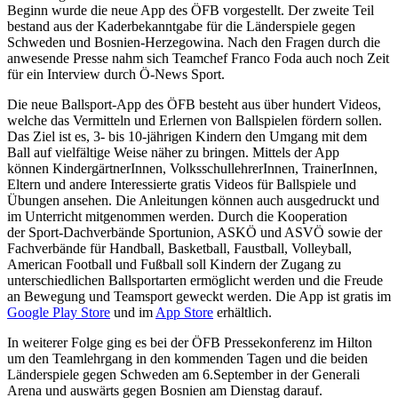
Beginn wurde die neue App des ÖFB vorgestellt. Der zweite Teil
bestand aus der Kaderbekanntgabe für die Länderspiele gegen
Schweden und Bosnien-Herzegowina. Nach den Fragen durch die
anwesende Presse nahm sich Teamchef Franco Foda auch noch Zeit
für ein Interview durch Ö-News Sport.
Die neue Ballsport-App des ÖFB besteht aus über hundert Videos,
welche das Vermitteln und Erlernen von Ballspielen fördern sollen.
Das Ziel ist es, 3- bis 10-jährigen Kindern den Umgang mit dem
Ball auf vielfältige Weise näher zu bringen. Mittels der App
können KindergärtnerInnen, VolksschullehrerInnen, TrainerInnen,
Eltern und andere Interessierte gratis Videos für Ballspiele und
Übungen ansehen. Die Anleitungen können auch ausgedruckt und
im Unterricht mitgenommen werden. Durch die Kooperation
der Sport-Dachverbände Sportunion, ASKÖ und ASVÖ sowie der
Fachverbände für Handball, Basketball, Faustball, Volleyball,
American Football und Fußball soll Kindern der Zugang zu
unterschiedlichen Ballsportarten ermöglicht werden und die Freude
an Bewegung und Teamsport geweckt werden. Die App ist gratis im
Google Play Store
und im
App Store
erhältlich.
In weiterer Folge ging es bei der ÖFB Pressekonferenz im Hilton
um den Teamlehrgang in den kommenden Tagen und die beiden
Länderspiele gegen Schweden am 6.September in der Generali
Arena und auswärts gegen Bosnien am Dienstag darauf.