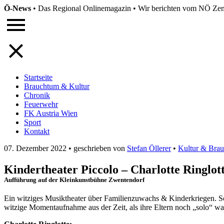
Ö-News
•
Das Regional Onlinemagazin
•
Wir berichten vom NÖ Zent
Startseite
Brauchtum & Kultur
Chronik
Feuerwehr
FK Austria Wien
Sport
Kontakt
07. Dezember 2022
•
geschrieben von
Stefan Öllerer
•
Kultur & Bra
Kindertheater Piccolo – Charlotte Ringlot
Aufführung auf der Kleinkunstbühne Zwentendorf
Ein witziges Musiktheater über Familienzuwachs & Kinderkriegen. Sch
witzige Momentaufnahme aus der Zeit, als ihre Eltern noch „solo“ wa