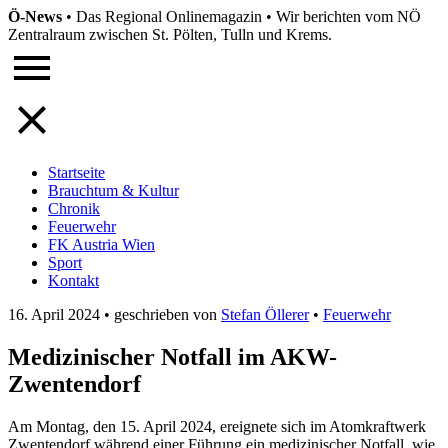
Ö-News
•
Das Regional Onlinemagazin
•
Wir berichten vom NÖ
Zentralraum zwischen St. Pölten, Tulln und Krems.
Startseite
Brauchtum & Kultur
Chronik
Feuerwehr
FK Austria Wien
Sport
Kontakt
16. April 2024
•
geschrieben von
Stefan Öllerer
•
Feuerwehr
Medizinischer Notfall im AKW-
Zwentendorf
Am Montag, den 15. April 2024, ereignete sich im Atomkraftwerk
Zwentendorf während einer Führung ein medizinischer Notfall, wie