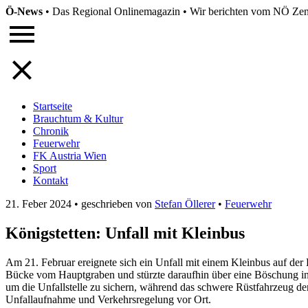
Ö-News
•
Das Regional Onlinemagazin
•
Wir berichten vom NÖ Zent
Startseite
Brauchtum & Kultur
Chronik
Feuerwehr
FK Austria Wien
Sport
Kontakt
21. Feber 2024
•
geschrieben von
Stefan Öllerer
•
Feuerwehr
Königstetten: Unfall mit Kleinbus
Am 21. Februar ereignete sich ein Unfall mit einem Kleinbus auf der 
Bücke vom Hauptgraben und stürzte daraufhin über eine Böschung in 
um die Unfallstelle zu sichern, während das schwere Rüstfahrzeug d
Unfallaufnahme und Verkehrsregelung vor Ort.