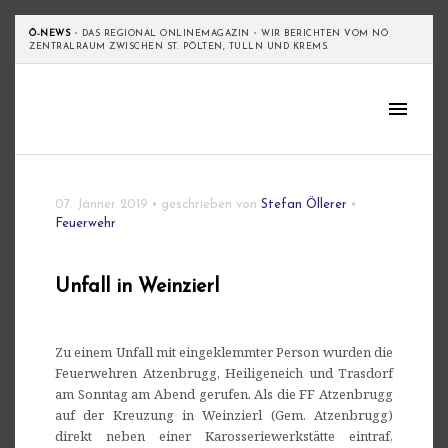
Ö-NEWS
•
DAS REGIONAL ONLINEMAGAZIN
•
WIR BERICHTEN VOM NÖ
ZENTRALRAUM ZWISCHEN ST. PÖLTEN, TULLN UND KREMS.
07. Jänner 2019
•
geschrieben von
Stefan Öllerer
•
Feuerwehr
Unfall in Weinzierl
Zu einem Unfall mit eingeklemmter Person wurden die
Feuerwehren Atzenbrugg, Heiligeneich und Trasdorf
am Sonntag am Abend gerufen. Als die FF Atzenbrugg
auf der Kreuzung in Weinzierl (Gem. Atzenbrugg)
direkt neben einer Karosseriewerkstätte eintraf,