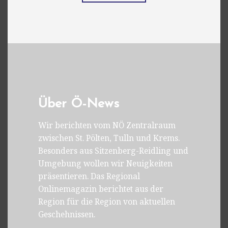
Über Ö-News
Wir berichten vom NÖ Zentralraum
zwischen St. Pölten, Tulln und Krems.
Besonders aus Sitzenberg-Reidling und
Umgebung wollen wir Neuigkeiten
präsentieren. Das Regional
Onlinemagazin berichtet aus der
Region für die Region von aktuellen
Geschehnissen.