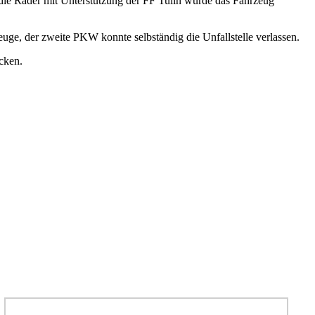
 die Räder mit Unterstützung der FF Tulln wurde das Fahrzeug
uge, der zweite PKW konnte selbständig die Unfallstelle verlassen.
cken.