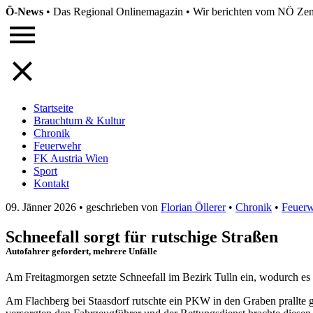
Ö-News
•
Das Regional Onlinemagazin
•
Wir berichten vom NÖ Zent
Startseite
Brauchtum & Kultur
Chronik
Feuerwehr
FK Austria Wien
Sport
Kontakt
09. Jänner 2026
•
geschrieben von
Florian Öllerer
•
Chronik
•
Feuer
Schneefall sorgt für rutschige Straßen
Autofahrer gefordert, mehrere Unfälle
Am Freitagmorgen setzte Schneefall im Bezirk Tulln ein, wodurch es 
Am Flachberg bei Staasdorf rutschte ein PKW in den Graben prallte g