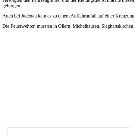
versorgten den Fahrzeugführer und der Rettungsdienst brachte diesen
geborgen.
Auch bei Judenau kam es zu einem Auffahrunfall auf einer Kreuzung. 
Die Feuerwehren mussten in Ollern, Michelhausen, Sieghartskirchen,