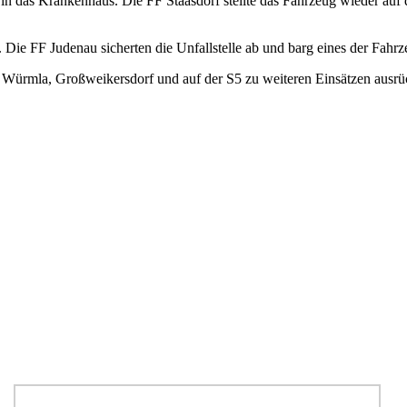
 in das Krankenhaus. Die FF Staasdorf stellte das Fahrzeug wieder auf
Die FF Judenau sicherten die Unfallstelle ab und barg eines der Fahrze
 Würmla, Großweikersdorf und auf der S5 zu weiteren Einsätzen ausrü