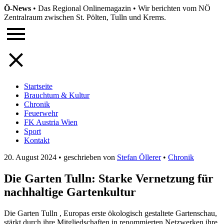
Ö-News
•
Das Regional Onlinemagazin
•
Wir berichten vom NÖ
Zentralraum zwischen St. Pölten, Tulln und Krems.
Startseite
Brauchtum & Kultur
Chronik
Feuerwehr
FK Austria Wien
Sport
Kontakt
20. August 2024
•
geschrieben von
Stefan Öllerer
•
Chronik
Die Garten Tulln: Starke Vernetzung für
nachhaltige Gartenkultur
Die Garten Tulln , Europas erste ökologisch gestaltete Gartenschau,
stärkt durch ihre Mitgliedschaften in renommierten Netzwerken ihre