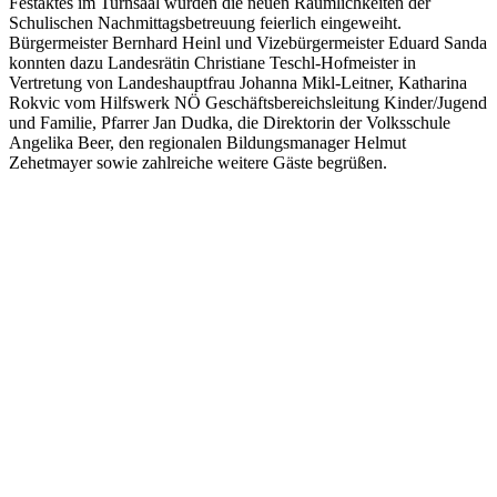
Festaktes im Turnsaal wurden die neuen Räumlichkeiten der
Schulischen Nachmittagsbetreuung feierlich eingeweiht.
Bürgermeister Bernhard Heinl und Vizebürgermeister Eduard Sanda
konnten dazu Landesrätin Christiane Teschl-Hofmeister in
Vertretung von Landeshauptfrau Johanna Mikl-Leitner, Katharina
Rokvic vom Hilfswerk NÖ Geschäftsbereichsleitung Kinder/Jugend
und Familie, Pfarrer Jan Dudka, die Direktorin der Volksschule
Angelika Beer, den regionalen Bildungsmanager Helmut
Zehetmayer sowie zahlreiche weitere Gäste begrüßen.