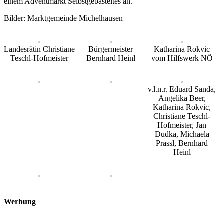
einem Adventmarkt Selbstgebasteltes an.
Bilder: Marktgemeinde Michelhausen
Landesrätin Christiane
Bürgermeister
Katharina Rokvic
Teschl-Hofmeister
Bernhard Heinl
vom Hilfswerk NÖ
v.l.n.r. Eduard Sanda,
Angelika Beer,
Katharina Rokvic,
Christiane Teschl-
Hofmeister, Jan
Dudka, Michaela
Prassl, Bernhard
Heinl
Werbung