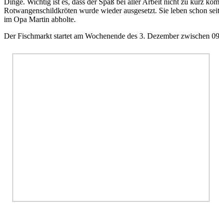
Dinge. Wichtig ist es, dass der Spaß bei aller Arbeit nicht zu kurz
Rotwangenschildkröten wurde wieder ausgesetzt. Sie leben schon seit 
im Opa Martin abholte.
Der Fischmarkt startet am Wochenende des 3. Dezember zwischen 0
Peter Purker besuchte seine Kollegen