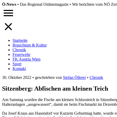
Ö-News
•
Das Regional Onlinemagazin
•
Wir berichten vom NÖ Zent
Startseite
Brauchtum & Kultur
Chronik
Feuerwehr
FK Austria Wien
Sport
Kontakt
30. Oktober 2022
•
geschrieben von
Stefan Öllerer
•
Chronik
Sitzenberg: Abfischen am kleinen Teich
Am Samstag wurden die Fische am kleinen Schlossteich in Sitzenberg 
Halteranlagen „ausgewassert“, damit sie beim Fischmarkt im Dezembe
Da Josef Kraus aus Hasendorf vor Kurzem Geburtstag hatte, wurde er v