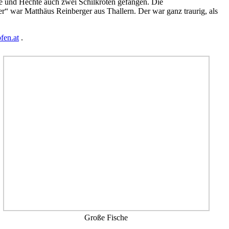
ie und Hechte auch zwei Schilkröten gefangen. Die
er“ war Matthäus Reinberger aus Thallern. Der war ganz traurig, als
fen.at
.
Große Fische